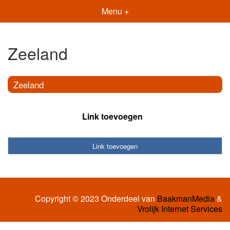
Menu +
Zeeland
Zeeland
Link toevoegen
Link toevoegen
Copyright © 2023 Onderdeel van
BaakmanMedia
&
Vrolijk Internet Services